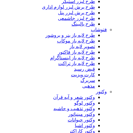
طرح لیزر استیکر
طرح برش لیزر لوازم اداری
طرح برش لیزر پنل
طرح لیزر جاشمعی
طرح بالبینگ
فتوشاپ
طرح لایه باز بنر و بروشور
طرح لایه باز موکاپ
تصویر لایه باز
طرح لایه باز فاکتور
طرح لایه باز اینستاگرام
طرح لایه باز تراکت
قبض رسید
کارت ویزیت
سربرگ
مذهبی
وکتور
وکتور شعر و آیه قرآن
وکتور لوگو
وکتور تذهیب و حاشیه
وکتور مینیاتور
وکتور حیوانات
وکتور اشیا
وکتور کاراکتر