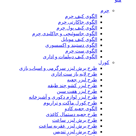
چرم
الگوی کیف چرم
الگوی جاکارتی چرم
الگوی کیف پول چرم
الگوی جاسوئیچی و جاکلیدی چرم
الگوی کیف موبایل
الگوی دستبند و اکسسوری
الگوی ست چرم
الگوی کیف دیپلمات و اداری
کورل
طرح برش لیزر سرگرمی و اسباب بازی
طرح لایه باز ست اداری
طرح لیزر جعبه
طرح لیزر کشو چند طبقه
طرح لیزر هفت سین
طرح لیزر لوازم دکوری و آشپزخانه
طرح کورل ماکت و تراریوم
الگوی جعبه کادو
طرح جعبه دستمال کاغذی
طرح برش لیزر ساعت
طرح برش لیزر عقربه ساعت
طرح برش لیزر تندیس