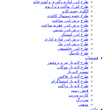
طرح لیزر لوازم دکوری و آشپزخانه
طرح کورل ماکت و تراریوم
الگوی جعبه کادو
طرح جعبه دستمال کاغذی
طرح برش لیزر ساعت
طرح برش لیزر عقربه ساعت
طرح برش لیزر تندیس
طرح لیزر استیکر
طرح برش لیزر لوازم اداری
طرح برش لیزر پنل
طرح لیزر جاشمعی
طرح بالبینگ
فتوشاپ
طرح لایه باز بنر و بروشور
طرح لایه باز موکاپ
تصویر لایه باز
طرح لایه باز فاکتور
طرح لایه باز اینستاگرام
طرح لایه باز تراکت
قبض رسید
کارت ویزیت
سربرگ
مذهبی
وکتور