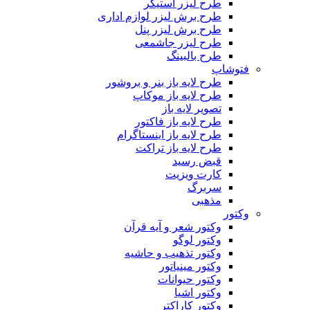
طرح لیزر استیکر
طرح برش لیزر لوازم اداری
طرح برش لیزر پنل
طرح لیزر جاشمعی
طرح بالبینگ
فتوشاپ
طرح لایه باز بنر و بروشور
طرح لایه باز موکاپ
تصویر لایه باز
طرح لایه باز فاکتور
طرح لایه باز اینستاگرام
طرح لایه باز تراکت
قبض رسید
کارت ویزیت
سربرگ
مذهبی
وکتور
وکتور شعر و آیه قرآن
وکتور لوگو
وکتور تذهیب و حاشیه
وکتور مینیاتور
وکتور حیوانات
وکتور اشیا
وکتور کاراکتر