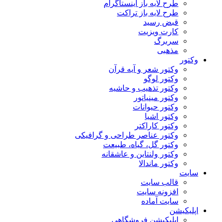
طرح لایه باز اینستاگرام
طرح لایه باز تراکت
قبض رسید
کارت ویزیت
سربرگ
مذهبی
وکتور
وکتور شعر و آیه قرآن
وکتور لوگو
وکتور تذهیب و حاشیه
وکتور مینیاتور
وکتور حیوانات
وکتور اشیا
وکتور کاراکتر
وکتور عناصر طراحی و گرافیکی
وکتور گل، گیاه، طبیعت
وکتور ولنتاین و عاشقانه
وکتور ماندالا
سایت
قالب سایت
افزونه سایت
سایت آماده
اپلیکیشن
اپلیکیشن فروشگاهی