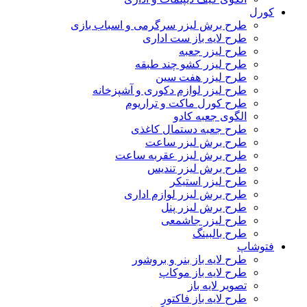
کورل
طرح برش لیزر سرگرمی و اسباب بازی
طرح لایه باز ست اداری
طرح لیزر جعبه
طرح لیزر کشو چند طبقه
طرح لیزر هفت سین
طرح لیزر لوازم دکوری و آشپزخانه
طرح کورل ماکت و تراریوم
الگوی جعبه کادو
طرح جعبه دستمال کاغذی
طرح برش لیزر ساعت
طرح برش لیزر عقربه ساعت
طرح برش لیزر تندیس
طرح لیزر استیکر
طرح برش لیزر لوازم اداری
طرح برش لیزر پنل
طرح لیزر جاشمعی
طرح بالبینگ
فتوشاپ
طرح لایه باز بنر و بروشور
طرح لایه باز موکاپ
تصویر لایه باز
طرح لایه باز فاکتور