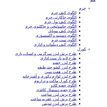
چرم
الگوی کیف چرم
الگوی جاکارتی چرم
الگوی کیف پول چرم
الگوی جاسوئیچی و جاکلیدی چرم
الگوی کیف موبایل
الگوی دستبند و اکسسوری
الگوی ست چرم
الگوی کیف دیپلمات و اداری
کورل
طرح برش لیزر سرگرمی و اسباب بازی
طرح لایه باز ست اداری
طرح لیزر جعبه
طرح لیزر کشو چند طبقه
طرح لیزر هفت سین
طرح لیزر لوازم دکوری و آشپزخانه
طرح کورل ماکت و تراریوم
الگوی جعبه کادو
طرح جعبه دستمال کاغذی
طرح برش لیزر ساعت
طرح برش لیزر عقربه ساعت
طرح برش لیزر تندیس