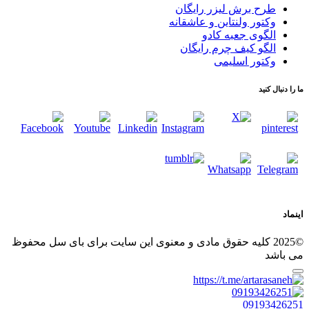
طرح برش لیزر رایگان
وکتور ولنتاین و عاشقانه
الگوی جعبه کادو
الگو کیف چرم رایگان
وکتور اسلیمی
ما را دنبال کنید
اینماد
©2025 کلیه حقوق مادی و معنوی این سایت برای بای سل محفوظ
می باشد
09193426251