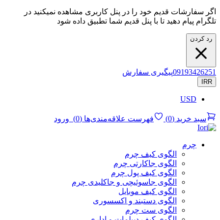
اگر سفارشات قدیم خود را در پنل کاربری مشاهده نمیکنید در
تلگرام پیام دهید تا با پنل قدیم شما تطبیق داده شود
رد کردن
09193426251
پیگیری سفارش
IRR
USD
سبد خرید
(
0
)
فهرست علاقه‌مندی‌ها
(
0
)
ورود
چرم
الگوی کیف چرم
الگوی جاکارتی چرم
الگوی کیف پول چرم
الگوی جاسوئیچی و جاکلیدی چرم
الگوی کیف موبایل
الگوی دستبند و اکسسوری
الگوی ست چرم
الگوی کیف دیپلمات و اداری