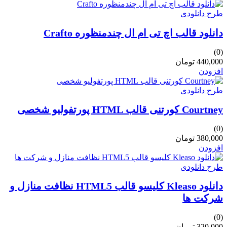
طرح دانلودی
دانلود قالب اچ تی ام ال چندمنظوره Crafto
(0)
440,000 تومان
افزودن
طرح دانلودی
Courtney کورتنی قالب HTML پورتفولیو شخصی
(0)
380,000 تومان
افزودن
طرح دانلودی
دانلود Kleaso کلیسو قالب HTML5 نظافت منازل و
شرکت ها
(0)
320,000 تومان