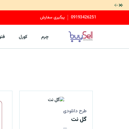
رد کردن
09193426251
پیگیری سفارش
چرم
کورل
فت
طرح دانلودی
گل نت