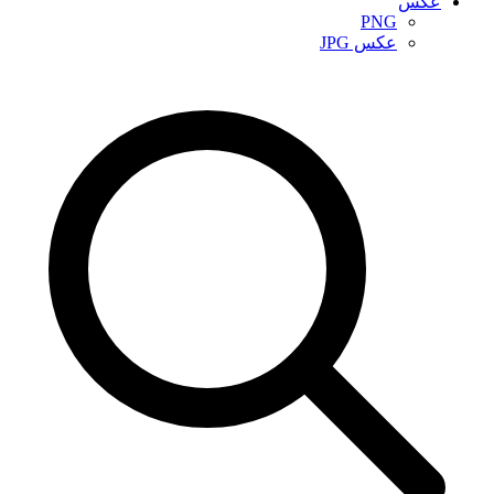
عکس
PNG
عکس JPG