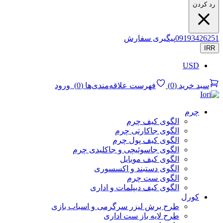
رد کردن
09193426251
پیگیری سفارش
IRR
USD
سبد خرید
(
0
)
فهرست علاقه‌مندی‌ها
(
0
)
ورود
چرم
الگوی کیف چرم
الگوی جاکارتی چرم
الگوی کیف پول چرم
الگوی جاسوئیچی و جاکلیدی چرم
الگوی کیف موبایل
الگوی دستبند و اکسسوری
الگوی ست چرم
الگوی کیف دیپلمات و اداری
کورل
طرح برش لیزر سرگرمی و اسباب بازی
طرح لایه باز ست اداری