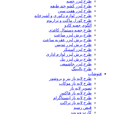
طرح لیزر جعبه
طرح لیزر کشو چند طبقه
طرح لیزر هفت سین
طرح لیزر لوازم دکوری و آشپزخانه
طرح کورل ماکت و تراریوم
الگوی جعبه کادو
طرح جعبه دستمال کاغذی
طرح برش لیزر ساعت
طرح برش لیزر عقربه ساعت
طرح برش لیزر تندیس
طرح لیزر استیکر
طرح برش لیزر لوازم اداری
طرح برش لیزر پنل
طرح لیزر جاشمعی
طرح بالبینگ
فتوشاپ
طرح لایه باز بنر و بروشور
طرح لایه باز موکاپ
تصویر لایه باز
طرح لایه باز فاکتور
طرح لایه باز اینستاگرام
طرح لایه باز تراکت
قبض رسید
کارت ویزیت