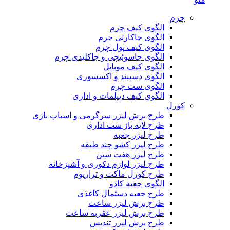
چرم
الگوی کیف چرم
الگوی جاکارتی چرم
الگوی کیف پول چرم
الگوی جاسوئیچی و جاکلیدی چرم
الگوی کیف موبایل
الگوی دستبند و اکسسوری
الگوی ست چرم
الگوی کیف دیپلمات و اداری
کورل
طرح برش لیزر سرگرمی و اسباب بازی
طرح لایه باز ست اداری
طرح لیزر جعبه
طرح لیزر کشو چند طبقه
طرح لیزر هفت سین
طرح لیزر لوازم دکوری و آشپزخانه
طرح کورل ماکت و تراریوم
الگوی جعبه کادو
طرح جعبه دستمال کاغذی
طرح برش لیزر ساعت
طرح برش لیزر عقربه ساعت
طرح برش لیزر تندیس