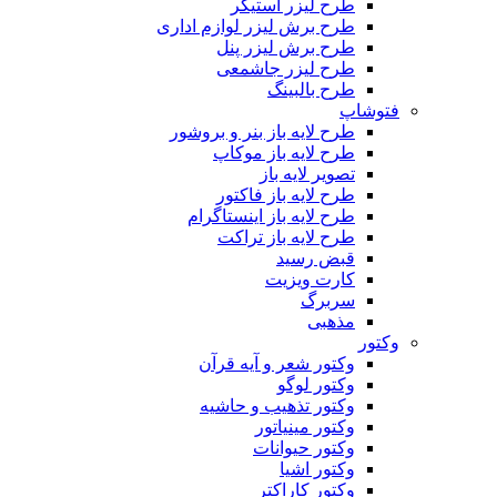
طرح لیزر استیکر
طرح برش لیزر لوازم اداری
طرح برش لیزر پنل
طرح لیزر جاشمعی
طرح بالبینگ
فتوشاپ
طرح لایه باز بنر و بروشور
طرح لایه باز موکاپ
تصویر لایه باز
طرح لایه باز فاکتور
طرح لایه باز اینستاگرام
طرح لایه باز تراکت
قبض رسید
کارت ویزیت
سربرگ
مذهبی
وکتور
وکتور شعر و آیه قرآن
وکتور لوگو
وکتور تذهیب و حاشیه
وکتور مینیاتور
وکتور حیوانات
وکتور اشیا
وکتور کاراکتر