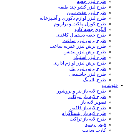
طرح لیزر جعبه
طرح لیزر کشو چند طبقه
طرح لیزر هفت سین
طرح لیزر لوازم دکوری و آشپزخانه
طرح کورل ماکت و تراریوم
الگوی جعبه کادو
طرح جعبه دستمال کاغذی
طرح برش لیزر ساعت
طرح برش لیزر عقربه ساعت
طرح برش لیزر تندیس
طرح لیزر استیکر
طرح برش لیزر لوازم اداری
طرح برش لیزر پنل
طرح لیزر جاشمعی
طرح بالبینگ
فتوشاپ
طرح لایه باز بنر و بروشور
طرح لایه باز موکاپ
تصویر لایه باز
طرح لایه باز فاکتور
طرح لایه باز اینستاگرام
طرح لایه باز تراکت
قبض رسید
کارت ویزیت