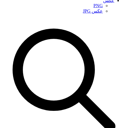
عکس
PNG
عکس JPG