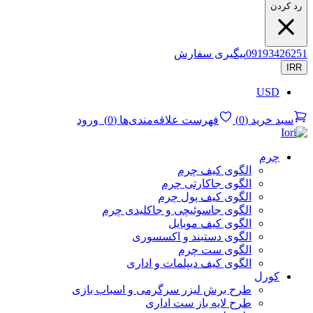
رد کردن
09193426251
پیگیری سفارش
IRR
USD
سبد خرید
(
0
)
فهرست علاقه‌مندی‌ها
(
0
)
ورود
چرم
الگوی کیف چرم
الگوی جاکارتی چرم
الگوی کیف پول چرم
الگوی جاسوئیچی و جاکلیدی چرم
الگوی کیف موبایل
الگوی دستبند و اکسسوری
الگوی ست چرم
الگوی کیف دیپلمات و اداری
کورل
طرح برش لیزر سرگرمی و اسباب بازی
طرح لایه باز ست اداری