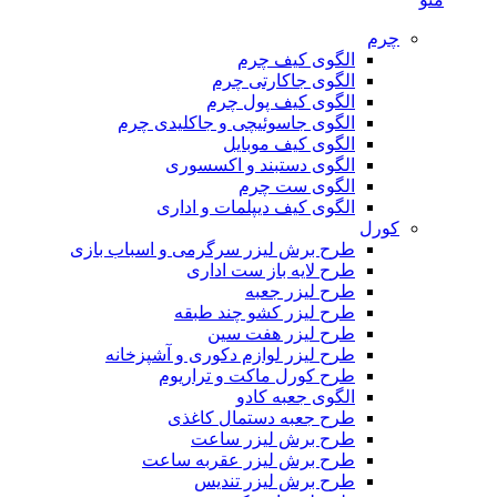
چرم
الگوی کیف چرم
الگوی جاکارتی چرم
الگوی کیف پول چرم
الگوی جاسوئیچی و جاکلیدی چرم
الگوی کیف موبایل
الگوی دستبند و اکسسوری
الگوی ست چرم
الگوی کیف دیپلمات و اداری
کورل
طرح برش لیزر سرگرمی و اسباب بازی
طرح لایه باز ست اداری
طرح لیزر جعبه
طرح لیزر کشو چند طبقه
طرح لیزر هفت سین
طرح لیزر لوازم دکوری و آشپزخانه
طرح کورل ماکت و تراریوم
الگوی جعبه کادو
طرح جعبه دستمال کاغذی
طرح برش لیزر ساعت
طرح برش لیزر عقربه ساعت
طرح برش لیزر تندیس