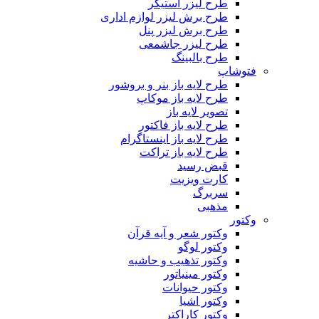
طرح لیزر استیکر
طرح برش لیزر لوازم اداری
طرح برش لیزر پنل
طرح لیزر جاشمعی
طرح بالبینگ
فتوشاپ
طرح لایه باز بنر و بروشور
طرح لایه باز موکاپ
تصویر لایه باز
طرح لایه باز فاکتور
طرح لایه باز اینستاگرام
طرح لایه باز تراکت
قبض رسید
کارت ویزیت
سربرگ
مذهبی
وکتور
وکتور شعر و آیه قرآن
وکتور لوگو
وکتور تذهیب و حاشیه
وکتور مینیاتور
وکتور حیوانات
وکتور اشیا
وکتور کاراکتر