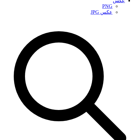
عکس
PNG
عکس JPG