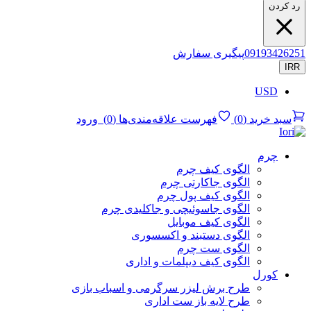
رد کردن
09193426251
پیگیری سفارش
IRR
USD
سبد خرید
(
0
)
فهرست علاقه‌مندی‌ها
(
0
)
ورود
چرم
الگوی کیف چرم
الگوی جاکارتی چرم
الگوی کیف پول چرم
الگوی جاسوئیچی و جاکلیدی چرم
الگوی کیف موبایل
الگوی دستبند و اکسسوری
الگوی ست چرم
الگوی کیف دیپلمات و اداری
کورل
طرح برش لیزر سرگرمی و اسباب بازی
طرح لایه باز ست اداری