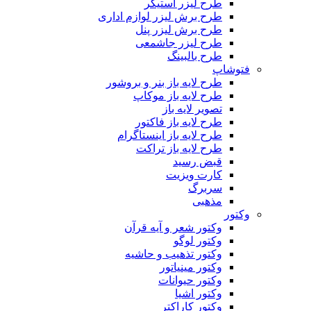
طرح لیزر استیکر
طرح برش لیزر لوازم اداری
طرح برش لیزر پنل
طرح لیزر جاشمعی
طرح بالبینگ
فتوشاپ
طرح لایه باز بنر و بروشور
طرح لایه باز موکاپ
تصویر لایه باز
طرح لایه باز فاکتور
طرح لایه باز اینستاگرام
طرح لایه باز تراکت
قبض رسید
کارت ویزیت
سربرگ
مذهبی
وکتور
وکتور شعر و آیه قرآن
وکتور لوگو
وکتور تذهیب و حاشیه
وکتور مینیاتور
وکتور حیوانات
وکتور اشیا
وکتور کاراکتر