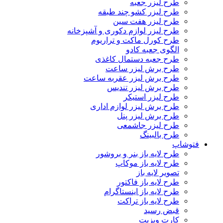
طرح لیزر جعبه
طرح لیزر کشو چند طبقه
طرح لیزر هفت سین
طرح لیزر لوازم دکوری و آشپزخانه
طرح کورل ماکت و تراریوم
الگوی جعبه کادو
طرح جعبه دستمال کاغذی
طرح برش لیزر ساعت
طرح برش لیزر عقربه ساعت
طرح برش لیزر تندیس
طرح لیزر استیکر
طرح برش لیزر لوازم اداری
طرح برش لیزر پنل
طرح لیزر جاشمعی
طرح بالبینگ
فتوشاپ
طرح لایه باز بنر و بروشور
طرح لایه باز موکاپ
تصویر لایه باز
طرح لایه باز فاکتور
طرح لایه باز اینستاگرام
طرح لایه باز تراکت
قبض رسید
کارت ویزیت