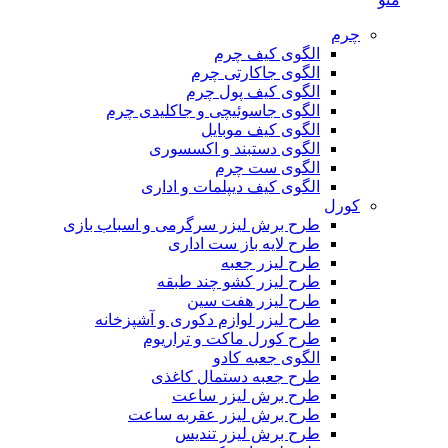
چرم
الگوی کیف چرم
الگوی جاکارتی چرم
الگوی کیف پول چرم
الگوی جاسوئیچی و جاکلیدی چرم
الگوی کیف موبایل
الگوی دستبند و اکسسوری
الگوی ست چرم
الگوی کیف دیپلمات و اداری
کورل
طرح برش لیزر سرگرمی و اسباب بازی
طرح لایه باز ست اداری
طرح لیزر جعبه
طرح لیزر کشو چند طبقه
طرح لیزر هفت سین
طرح لیزر لوازم دکوری و آشپزخانه
طرح کورل ماکت و تراریوم
الگوی جعبه کادو
طرح جعبه دستمال کاغذی
طرح برش لیزر ساعت
طرح برش لیزر عقربه ساعت
طرح برش لیزر تندیس