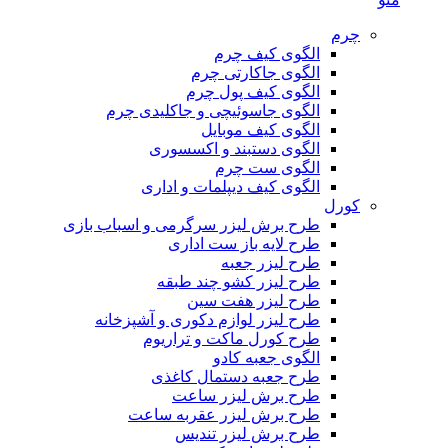
چرم
الگوی کیف چرم
الگوی جاکارتی چرم
الگوی کیف پول چرم
الگوی جاسوئیچی و جاکلیدی چرم
الگوی کیف موبایل
الگوی دستبند و اکسسوری
الگوی ست چرم
الگوی کیف دیپلمات و اداری
کورل
طرح برش لیزر سرگرمی و اسباب بازی
طرح لایه باز ست اداری
طرح لیزر جعبه
طرح لیزر کشو چند طبقه
طرح لیزر هفت سین
طرح لیزر لوازم دکوری و آشپزخانه
طرح کورل ماکت و تراریوم
الگوی جعبه کادو
طرح جعبه دستمال کاغذی
طرح برش لیزر ساعت
طرح برش لیزر عقربه ساعت
طرح برش لیزر تندیس