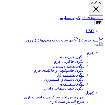
رد کردن
09193426251
پیگیری سفارش
IRR
USD
سبد خرید
(
1
)
فهرست علاقه‌مندی‌ها
(
1
)
ورود
چرم
الگوی کیف چرم
الگوی جاکارتی چرم
الگوی کیف پول چرم
الگوی جاسوئیچی و جاکلیدی چرم
الگوی کیف موبایل
الگوی دستبند و اکسسوری
الگوی ست چرم
الگوی کیف دیپلمات و اداری
کورل
طرح برش لیزر سرگرمی و اسباب بازی
طرح لایه باز ست اداری