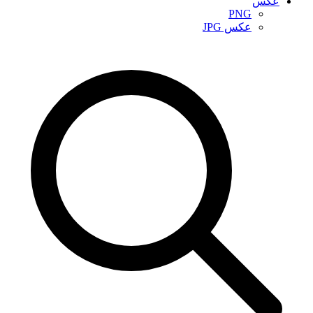
عکس
PNG
عکس JPG