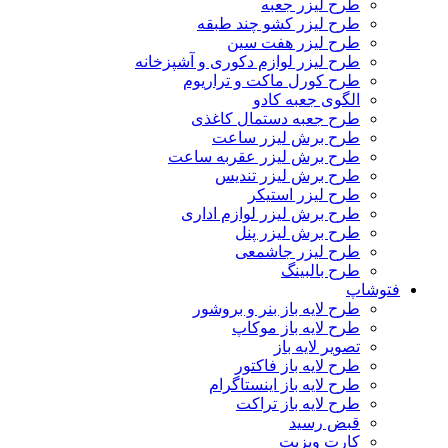
طرح لیزر جعبه
طرح لیزر کشو چند طبقه
طرح لیزر هفت سین
طرح لیزر لوازم دکوری و آشپزخانه
طرح کورل ماکت و تراریوم
الگوی جعبه کادو
طرح جعبه دستمال کاغذی
طرح برش لیزر ساعت
طرح برش لیزر عقربه ساعت
طرح برش لیزر تندیس
طرح لیزر استیکر
طرح برش لیزر لوازم اداری
طرح برش لیزر پنل
طرح لیزر جاشمعی
طرح بالبینگ
فتوشاپ
طرح لایه باز بنر و بروشور
طرح لایه باز موکاپ
تصویر لایه باز
طرح لایه باز فاکتور
طرح لایه باز اینستاگرام
طرح لایه باز تراکت
قبض رسید
کارت ویزیت