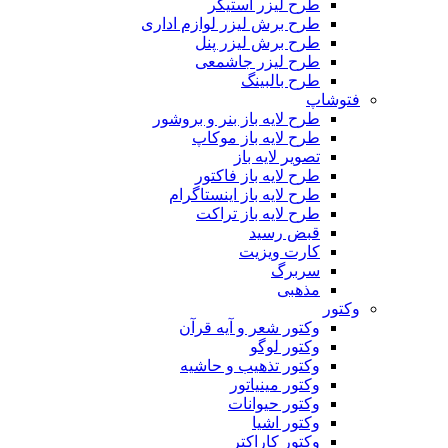
طرح لیزر استیکر
طرح برش لیزر لوازم اداری
طرح برش لیزر پنل
طرح لیزر جاشمعی
طرح بالبینگ
فتوشاپ
طرح لایه باز بنر و بروشور
طرح لایه باز موکاپ
تصویر لایه باز
طرح لایه باز فاکتور
طرح لایه باز اینستاگرام
طرح لایه باز تراکت
قبض رسید
کارت ویزیت
سربرگ
مذهبی
وکتور
وکتور شعر و آیه قرآن
وکتور لوگو
وکتور تذهیب و حاشیه
وکتور مینیاتور
وکتور حیوانات
وکتور اشیا
وکتور کاراکتر