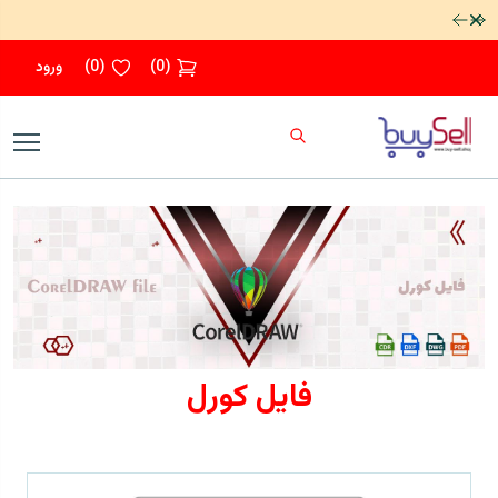
رد کردن
(
0
)
(
0
)
ورود
فایل کورل