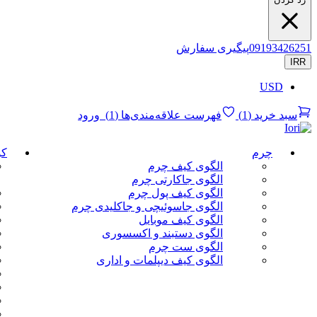
09193426251
پیگیری سفارش
IRR
USD
سبد خرید
(
1
)
فهرست علاقه‌مندی‌ها
(
1
)
ورود
چرم
کو
الگوی کیف چرم
الگوی جاکارتی چرم
الگوی کیف پول چرم
الگوی جاسوئیچی و جاکلیدی چرم
الگوی کیف موبایل
الگوی دستبند و اکسسوری
الگوی ست چرم
الگوی کیف دیپلمات و اداری