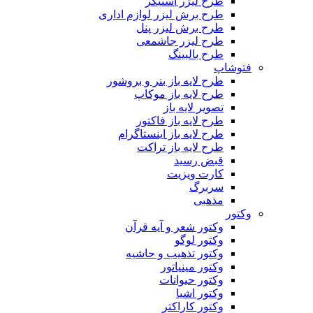
طرح لیزر استیکر
طرح برش لیزر لوازم اداری
طرح برش لیزر پنل
طرح لیزر جاشمعی
طرح بالبینگ
فتوشاپ
طرح لایه باز بنر و بروشور
طرح لایه باز موکاپ
تصویر لایه باز
طرح لایه باز فاکتور
طرح لایه باز اینستاگرام
طرح لایه باز تراکت
قبض رسید
کارت ویزیت
سربرگ
مذهبی
وکتور
وکتور شعر و آیه قرآن
وکتور لوگو
وکتور تذهیب و حاشیه
وکتور مینیاتور
وکتور حیوانات
وکتور اشیا
وکتور کاراکتر