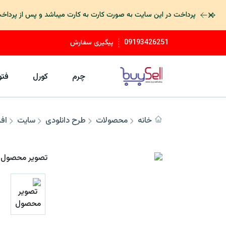
رد کردن
اگر سفارشات قدیم خود را در پنل کاربری مشاهده نمیکنید در تلگرام پ
09193426251
پیگیری سفارش
چرم
کورل
فت
خانه
محصولات
طرح دانلودی
سایت
اف