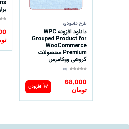
ons
برا
طرح دانلودی
دانلود افزونه WPC
00
Grouped Product for
توم
WooCommerce
Premium محصولات
گروهی ووکامرس
(0)
68,000
افزودن
تومان