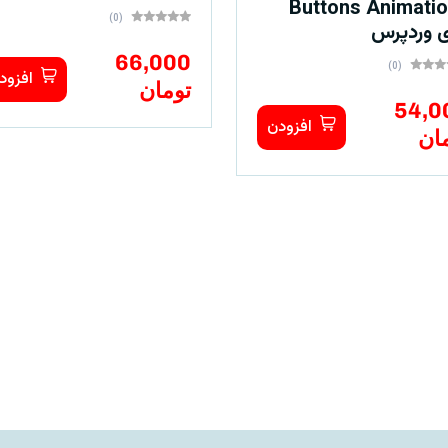
Buttons Animati
(0)
ی وردپرس
66,000
(0)
افزود
تومان
54,0
افزودن
ان