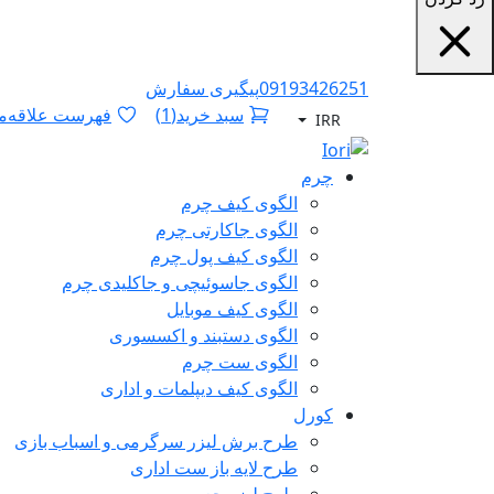
09193426251
پیگیری سفارش
سبد خرید
(
1
)
فهرست علاقه‌من
IRR
چرم
الگوی کیف چرم
الگوی جاکارتی چرم
الگوی کیف پول چرم
الگوی جاسوئیچی و جاکلیدی چرم
الگوی کیف موبایل
الگوی دستبند و اکسسوری
الگوی ست چرم
الگوی کیف دیپلمات و اداری
کورل
طرح برش لیزر سرگرمی و اسباب بازی
طرح لایه باز ست اداری